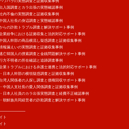
パワハラの実態調査と証拠収集事例
出入国調査とカラ出張の実態確認事例
社内不倫の実態調査と証拠収集事例
中国人社長の身辺調査と実態確認事例
からの詐欺トラブル調査と解決サポート事例
企業紛争における証拠収集と法的対応サポート事例
中国人幹部の商品横流し疑惑調査と証拠収集事例
情報漏えいの実態調査と証拠収集事例
逃亡韓国人の捜索調査と金銭問題解決サポート事例
行方不明者の所在確認と追跡調査事例
企業トラブルにおける弁護士連携と法的対応サポート事例
・日本人幹部の横領疑惑調査と証拠収集事例
台湾人関係者の人探し調査と債権回収サポート事例
・中国人支社長の愛人関係調査と証拠収集事例
・日本人社員のカラ出張実態調査と経費不正確認事例
・朝鮮族共同経営者の詐欺調査と解決サポート事例
イト
イト