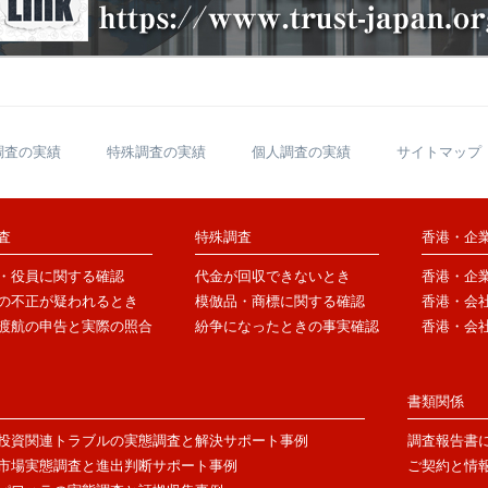
調査の実績
特殊調査の実績
個人調査の実績
サイトマップ
査
特殊調査
香港・企
・役員に関する確認
代金が回収できないとき
香港・企
の不正が疑われるとき
模倣品・商標に関する確認
香港・会
渡航の申告と実際の照合
紛争になったときの事実確認
香港・会
書類関係
投資関連トラブルの実態調査と解決サポート事例
調査報告書
市場実態調査と進出判断サポート事例
ご契約と情